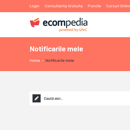
Login
Consultanta Gratuita
Puncte
Cursuri Onlin
Notificarile mele
Home
-
Notificarile mele