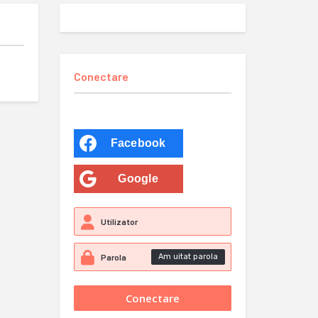
Conectare
Facebook
Google
Am uitat parola