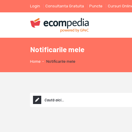
Login
Consultanta Gratuita
Puncte
Cursuri Onlin
Notificarile mele
Home
-
Notificarile mele