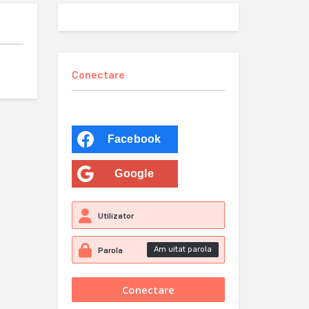
Conectare
Facebook
Google
Am uitat parola