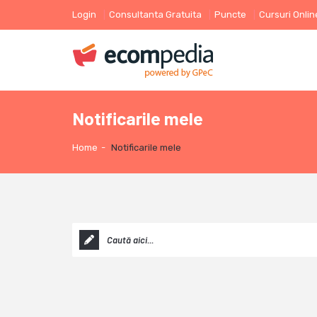
Login
Consultanta Gratuita
Puncte
Cursuri Onlin
Notificarile mele
Home
-
Notificarile mele