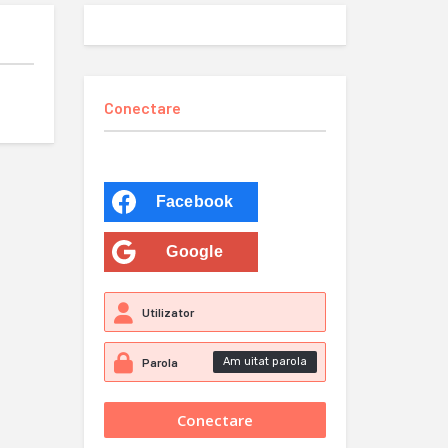
Conectare
Facebook
Google
Am uitat parola