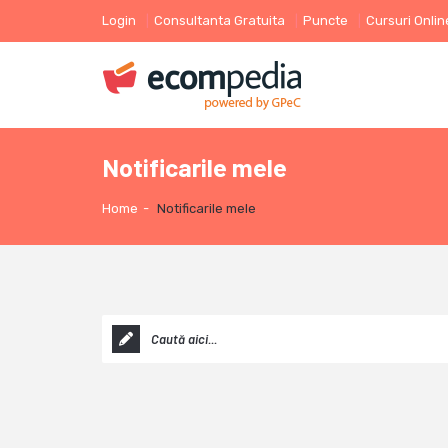
Login
Consultanta Gratuita
Puncte
Cursuri Onlin
Notificarile mele
Home
-
Notificarile mele