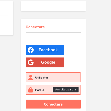
Conectare
Facebook
Google
Am uitat parola