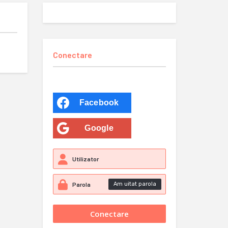
Conectare
Facebook
Google
Am uitat parola