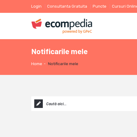
Login
Consultanta Gratuita
Puncte
Cursuri Onlin
Notificarile mele
Home
-
Notificarile mele