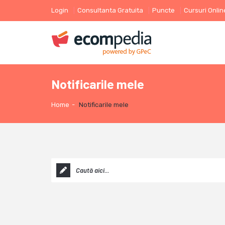
Login
Consultanta Gratuita
Puncte
Cursuri Onlin
Notificarile mele
Home
-
Notificarile mele