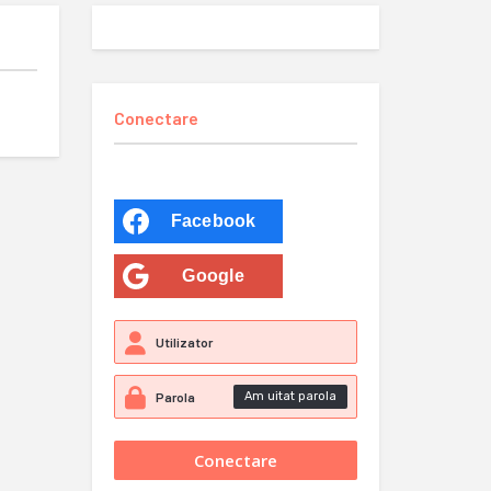
Conectare
Facebook
Google
Am uitat parola