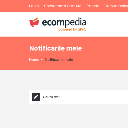
Login
Consultanta Gratuita
Puncte
Cursuri Onlin
Notificarile mele
Home
-
Notificarile mele