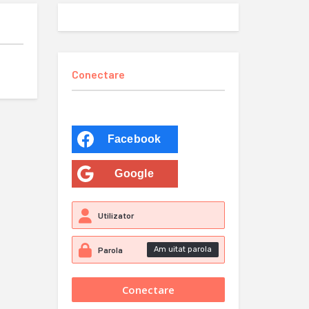
Conectare
Facebook
Google
Am uitat parola