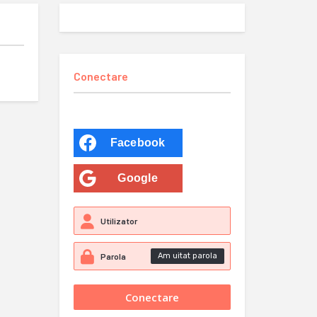
Conectare
Facebook
Google
Am uitat parola