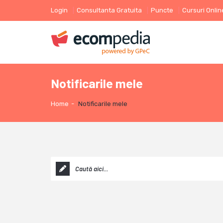
Login
Consultanta Gratuita
Puncte
Cursuri Onlin
Notificarile mele
Home
-
Notificarile mele