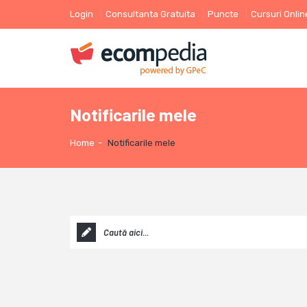
Login
Consultanta Gratuita
Puncte
Cursuri Onlin
Notificarile mele
Home
-
Notificarile mele