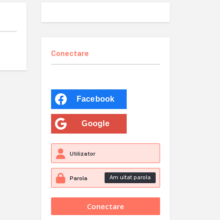
Conectare
Facebook
Google
Am uitat parola