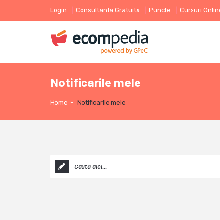
Login
Consultanta Gratuita
Puncte
Cursuri Onlin
Notificarile mele
Home
-
Notificarile mele