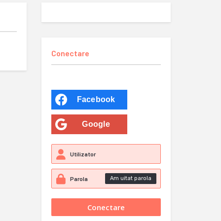
Conectare
Facebook
Google
Am uitat parola