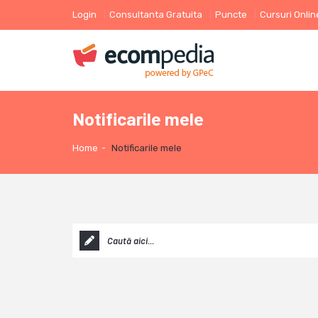
Login
Consultanta Gratuita
Puncte
Cursuri Onlin
Notificarile mele
Home
-
Notificarile mele