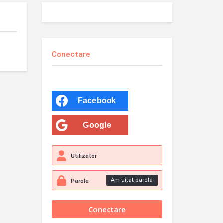
Conectare
Facebook
Google
Am uitat parola