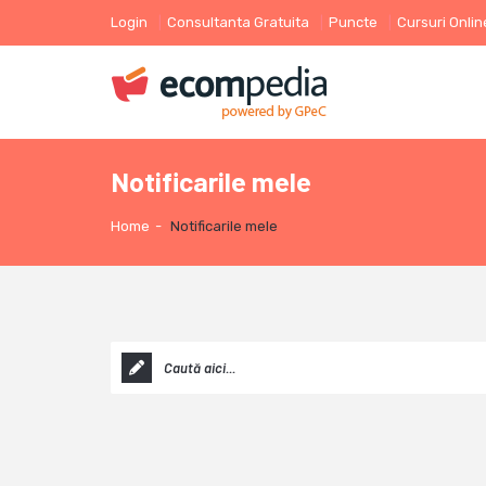
Login
Consultanta Gratuita
Puncte
Cursuri Onlin
Notificarile mele
Home
-
Notificarile mele