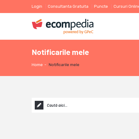
Login
Consultanta Gratuita
Puncte
Cursuri Onlin
Notificarile mele
Home
-
Notificarile mele