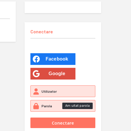
Conectare
Facebook
Google
Am uitat parola