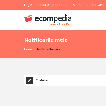
Login
Consultanta Gratuita
Puncte
Cursuri Onlin
Notificarile mele
Home
-
Notificarile mele