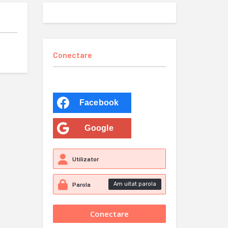
Conectare
Facebook
Google
Am uitat parola