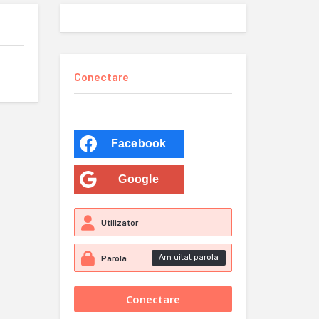
Conectare
Facebook
Google
Am uitat parola