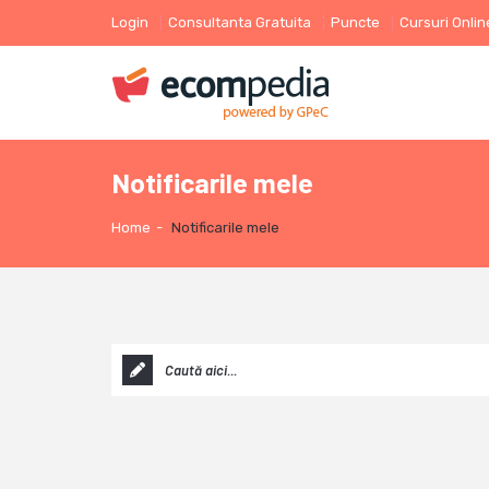
Login
Consultanta Gratuita
Puncte
Cursuri Onlin
Notificarile mele
Home
-
Notificarile mele