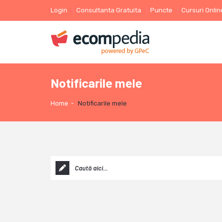
Login
Consultanta Gratuita
Puncte
Cursuri Onlin
Notificarile mele
Home
-
Notificarile mele