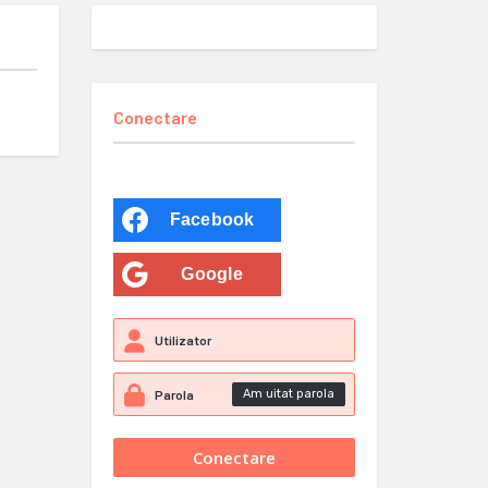
Conectare
Facebook
Google
Am uitat parola