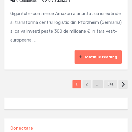
0 Comments
0 vizualizari
Gigantul e-commerce Amazon a anuntat ca isi extinde
si transforma centrul logistic din Pforzheim (Germania)
si ca va investi peste 300 de milioane € in tara vest-
europeana, ...
Continue reading
1
2
…
541
Conectare