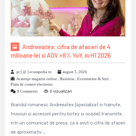
Andreeatex: cifra de afaceri de 4
milioane lei si AOV +8% YoY, in H1 2026
pr [ @ ] ecompedia ro
august 5, 2026
Avantaje magazin online
,
Business
,
Evenimente & Stiri
,
Piata de comert electronic
0 Comments
0 vizualizari
Brandul romanesc Andreeatex (specializat in hainute,
trusouri si accesorii pentru botez si ocazie) transmite,
intr-un comunicat de presa, ca a avut o cifra de afaceri
de aproximativ ...