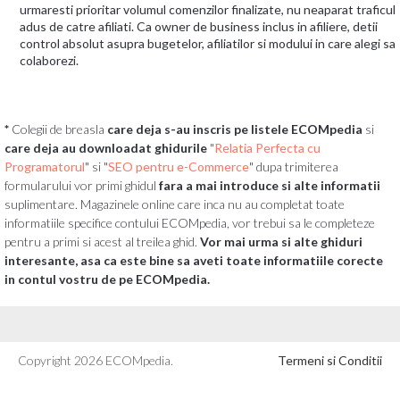
urmaresti prioritar volumul comenzilor finalizate, nu neaparat traficul
adus de catre afiliati. Ca owner de business inclus in afiliere, detii
control absolut asupra bugetelor, afiliatilor si modului in care alegi sa
colaborezi.
*
Colegii de breasla
care deja s-au inscris pe listele ECOMpedia
si
care deja au downloadat ghidurile
"
Relatia Perfecta cu
Programatorul
" si "
SEO pentru e-Commerce
" dupa trimiterea
formularului vor primi ghidul
fara a mai introduce si alte informatii
suplimentare. Magazinele online care inca nu au completat toate
informatiile specifice contului ECOMpedia, vor trebui sa le completeze
pentru a primi si acest al treilea ghid.
Vor mai urma si alte ghiduri
interesante, asa ca este bine sa aveti toate informatiile corecte
in contul vostru de pe ECOMpedia.
Copyright 2026 ECOMpedia.
Termeni si Conditii