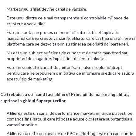
Marketingul afiliat devine canal de vanzare.
Este unul dintre cele mai transparente si controlabile mijloace de
crestere a vanzarilor.
Este, in speta, un proces cu beneficii catre toti cei implicati:
magazinul care isi creste vanzarile, afiliatul care castiga prin afiliere si
platforma care se dezvolta prin sustinerea celorlalti doi parteneri.
Nu este un subiect suficient de cunoscut de catre marketeri sau
proprietari de magazine, implicit insuficient exploatat
Este un subiect incarcat de „mituri”sau „false probleme”,drept
pentru care ne propunem o initiativa de informare si educare asupra
acestui tip de marketing
​Ce trebuie sa stii cand faci afiliere? Principii de marketing afiliat,
cuprinse in ghidul Superputerilor
Afilierea este un canal de performance marketing, unde platesti pe
comanda finalizata, si care iti poate aduce o crestere substantiala a
vanzarilor online
Afilierea nu este un canal de de PPC marketing; este un canal unde